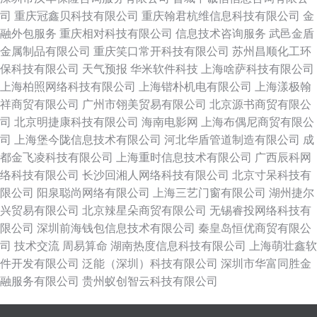
司
重庆冠鑫贝科技有限公司
重庆翰君杭维信息科技有限公司
金
融外包服务
重庆相对科技有限公司
信息技术咨询服务
武邑金盾
金属制品有限公司
重庆笑口常开科技有限公司
苏州昌顺化工环
保科技有限公司
天气预报
华米软件科技
上海啥萨科技有限公司
上海柏照网络科技有限公司
上海锴朴机电有限公司
上海漾极翰
祥商贸有限公司
广州市翎美贸易有限公司
北京源书商贸有限公
司
北京明捷康科技有限公司
海南电影网
上海布偶尼商贸有限公
司
上海堡今陇信息技术有限公司
河北华盾管道制造有限公司
成
都金飞凌科技有限公司
上海重时信息技术有限公司
广西辰科网
络科技有限公司
长沙回湘人网络科技有限公司
北京寸呆科技有
限公司
阳泉聪尚网络有限公司
上海三艺门窗有限公司
湖州捷尔
兴贸易有限公司
北京辣星朵商贸有限公司
无锡睿投网络科技有
限公司
深圳前海钱包信息技术有限公司
秦皇岛恒优商贸有限公
司
技术交流
周易算命
湖南热度信息科技有限公司
上海萌壮鑫软
件开发有限公司
泛能（深圳）科技有限公司
深圳市华富同胜金
融服务有限公司
贵州蚁创智云科技有限公司