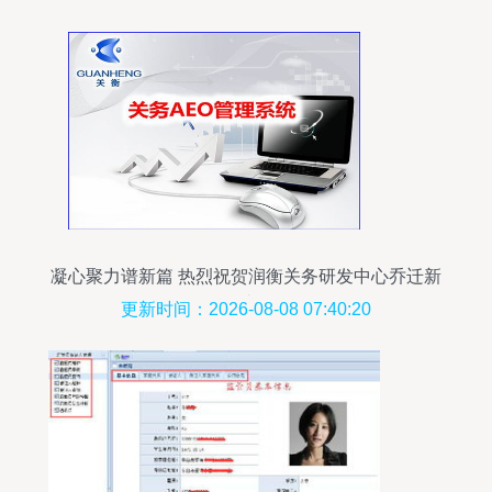
凝心聚力谱新篇 热烈祝贺润衡关务研发中心乔迁新
址
更新时间：2026-08-08 07:40:20