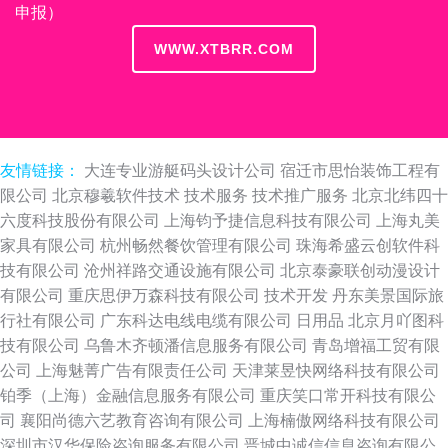
申报）
WWW.XTBRR.COM
友情链接：
大连专业游艇码头设计公司
宿迁市思怡装饰工程有
限公司
北京穆羲软件技术
技术服务
技术推广服务
北京北纬四十
六度科技股份有限公司
上海钧予捷信息科技有限公司
上海丸美
家具有限公司
杭州畅然餐饮管理有限公司
珠海希盛云创软件科
技有限公司
沧州祥路交通设施有限公司
北京泰豪联创动漫设计
有限公司
重庆思伊万森科技有限公司
技术开发
丹东美景国际旅
行社有限公司
广东科达电线电缆有限公司
日用品
北京月吖图科
技有限公司
乌鲁木齐顿潘信息服务有限公司
青岛增福工贸有限
公司
上海魅菁广告有限责任公司
天津莱昱快网络科技有限公司
铂季（上海）金融信息服务有限公司
重庆笑口常开科技有限公
司
襄阳尚德六艺教育咨询有限公司
上海楠傲网络科技有限公司
深圳市汉华保险咨询服务有限公司
晋城中诚信信息咨询有限公